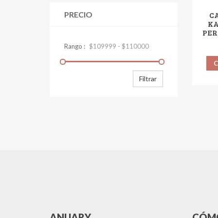
PRECIO
C
KA
PER
Filtrar
ANUARY
CÓM